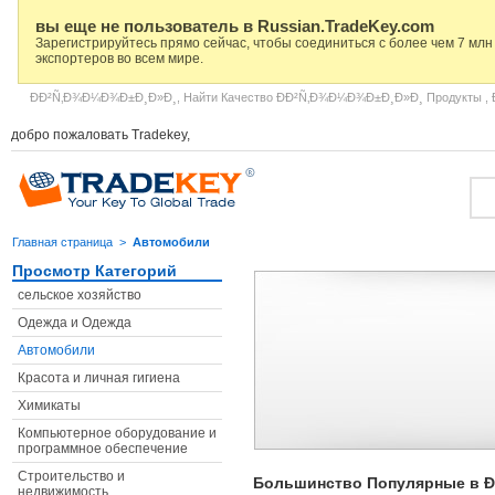
вы еще не пользователь в Russian.TradeKey.com
Зарегистрируйтесь прямо сейчас, чтобы соединиться с более чем 7 млн
экспортеров во всем мире.
ÐÐ²Ñ‚Ð¾Ð¼Ð¾Ð±Ð¸Ð»Ð¸, Найти Качество ÐÐ²Ñ‚Ð¾Ð¼Ð¾Ð±Ð¸Ð»Ð¸ Продукты , 
добро пожаловать Tradekey,
Главная страница
>
Автомобили
Просмотр Категорий
сельское хозяйство
Одежда и Одежда
Автомобили
Красота и личная гигиена
Химикаты
Компьютерное оборудование и
программное обеспечение
Строительство и
Большинство Популярные в 
недвижимость