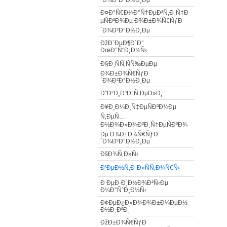
´Ð¾Ð²Ð°Ð½Ð¸Ðµ
Ð¤Ð°Ñ€Ð¼Ð°Ñ†ÐµÐ²Ñ‚Ð¸Ñ‡Ð
µÑÐºÐ¾Ðµ Ð¾Ð±Ð¾Ñ€ÑƒÐ
´Ð¾Ð²Ð°Ð½Ð¸Ðµ
ÐžÐ´ÐµÐ¶Ð´Ð°
ÐœÐ°ÑˆÐ¸Ð½Ñ‹
Ð§Ð¸ÑÑ‚ÑÑ‰ÐµÐµ
Ð¾Ð±Ð¾Ñ€ÑƒÐ
´Ð¾Ð²Ð°Ð½Ð¸Ðµ
Ð”Ð²Ð¸Ð³Ð°Ñ‚ÐµÐ»Ð¸
Ð¥Ð¸Ð¼Ð¸Ñ‡ÐµÑÐºÐ¾Ðµ
Ñ‚ÐµÑ…
Ð½Ð¾Ð»Ð¾Ð³Ð¸Ñ‡ÐµÑÐºÐ¾
Ðµ Ð¾Ð±Ð¾Ñ€ÑƒÐ
´Ð¾Ð²Ð°Ð½Ð¸Ðµ
ÐšÐ¾Ñ‚Ð»Ñ‹
Ð’ÐµÐ½Ñ‚Ð¸Ð»ÑÑ‚Ð¾Ñ€Ñ‹
Ð ÐµÐ·Ð¸Ð½Ð¾Ð²Ñ‹Ðµ
Ð¼Ð°ÑˆÐ¸Ð½Ñ‹
Ð¢ÐµÐ¿Ð»Ð¾Ð¾Ð±Ð¼ÐµÐ½
Ð½Ð¸ÐºÐ¸
ÐžÐ±Ð¾Ñ€ÑƒÐ