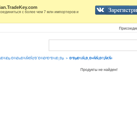
ian.TradeKey.com
соединиться с более чем 7 млн импортеров и
Присоеди
Ð¾Ðµ Ð¾Ð±Ð¾Ñ€ÑƒÐ´Ð¾Ð²Ð°Ð½Ð¸Ðµ
>
Ð’ÐµÐ½Ñ‚Ð¸Ð»ÑÑ‚Ð¾Ñ€Ñ‹
Продукты не найден!