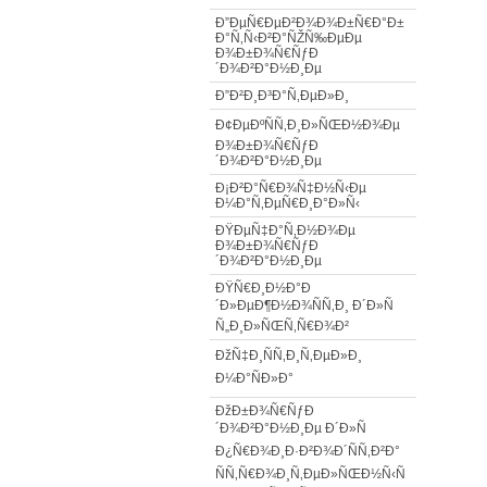
Ð”ÐµÑ€ÐµÐ²Ð¾Ð¾Ð±Ñ€Ð°Ð±
Ð°Ñ‚Ñ‹Ð²Ð°ÑŽÑ‰ÐµÐµ
Ð¾Ð±Ð¾Ñ€ÑƒÐ
´Ð¾Ð²Ð°Ð½Ð¸Ðµ
Ð”Ð²Ð¸Ð³Ð°Ñ‚ÐµÐ»Ð¸
Ð¢ÐµÐºÑÑ‚Ð¸Ð»ÑŒÐ½Ð¾Ðµ
Ð¾Ð±Ð¾Ñ€ÑƒÐ
´Ð¾Ð²Ð°Ð½Ð¸Ðµ
Ð¡Ð²Ð°Ñ€Ð¾Ñ‡Ð½Ñ‹Ðµ
Ð¼Ð°Ñ‚ÐµÑ€Ð¸Ð°Ð»Ñ‹
ÐŸÐµÑ‡Ð°Ñ‚Ð½Ð¾Ðµ
Ð¾Ð±Ð¾Ñ€ÑƒÐ
´Ð¾Ð²Ð°Ð½Ð¸Ðµ
ÐŸÑ€Ð¸Ð½Ð°Ð
´Ð»ÐµÐ¶Ð½Ð¾ÑÑ‚Ð¸ Ð´Ð»Ñ
Ñ„Ð¸Ð»ÑŒÑ‚Ñ€Ð¾Ð²
ÐžÑ‡Ð¸ÑÑ‚Ð¸Ñ‚ÐµÐ»Ð¸
Ð¼Ð°ÑÐ»Ð°
ÐžÐ±Ð¾Ñ€ÑƒÐ
´Ð¾Ð²Ð°Ð½Ð¸Ðµ Ð´Ð»Ñ
Ð¿Ñ€Ð¾Ð¸Ð·Ð²Ð¾Ð´ÑÑ‚Ð²Ð°
ÑÑ‚Ñ€Ð¾Ð¸Ñ‚ÐµÐ»ÑŒÐ½Ñ‹Ñ