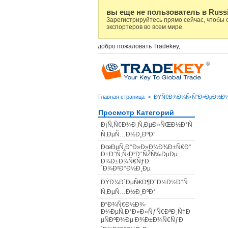
вы еще не пользователь в Russ
Зарегистрируйтесь прямо сейчас, чтобы 
экспортеров во всем мире.
добро пожаловать Tradekey,
Главная страница
>
ÐŸÑ€Ð¾Ð¼Ñ‹ÑˆÐ»ÐµÐ½Ð½
Просмотр Категорий
Ð¡Ñ‚Ñ€Ð¾Ð¸Ñ‚ÐµÐ»ÑŒÐ½Ð°Ñ
Ñ‚ÐµÑ…Ð½Ð¸ÐºÐ°
ÐœÐµÑ‚Ð°Ð»Ð»Ð¾Ð¾Ð±Ñ€Ð°
Ð±Ð°Ñ‚Ñ‹Ð²Ð°ÑŽÑ‰ÐµÐµ
Ð¾Ð±Ð¾Ñ€ÑƒÐ
´Ð¾Ð²Ð°Ð½Ð¸Ðµ
ÐŸÐ¾Ð´ÐµÑ€Ð¶Ð°Ð½Ð½Ð°Ñ
Ñ‚ÐµÑ…Ð½Ð¸ÐºÐ°
Ð“Ð¾Ñ€Ð½Ð¾-
Ð¼ÐµÑ‚Ð°Ð»Ð»ÑƒÑ€Ð³Ð¸Ñ‡Ð
µÑÐºÐ¾Ðµ Ð¾Ð±Ð¾Ñ€ÑƒÐ